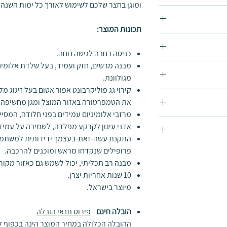
ומוגן בחצר שלכם לשימוש לאורך כל ימות השנה.
תכונות המוצר:
כניסה רחבה לגישה נוחה.
מבנה מרשים, חזק ועמיד, בעל שלדת אלומינ
מגולוונת.
את הטמפרטורה באזור המוצל ומגן מחשיפה 
מרזבי אלומיניום עמידים בפני חלודה, המסיי
, התקנה על
אדני עיגון לקרקע מפלדה, לשמירה על עמידו
קנה מיוחדים. באם
התקנת עשה-זאת-בעצמך ידידותית למשתמש
לפנות ישירות
 דמי ביטול בסך
פרופילים שנקדחו מראש ומוכנים להרכבה.
מבנה רב תכליתי, יכול לשמש גם כאזור מקורה
לפי הנמוך מביניהם עפ"י
10 שנות אחריות יצרן.
צר למשטח מפולס
מיוצר בישראל.
מה במעמד ההתקנה,
. שימוש
בקיט עיגון
הובלה חינם
-
פירוט תנאי הובלה
ההובלה הכלולה במחיר המוצר הינה בכפוף ל