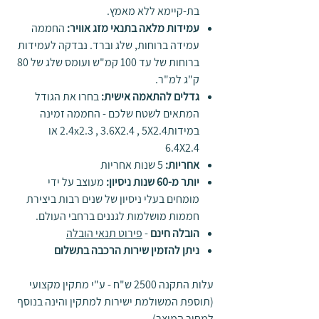
בת-קיימא ללא מאמץ.
עמידות מלאה בתנאי מזג אוויר
:
החממה
עמידה ברוחות, שלג וברד. נבדקה לעמידות
ברוחות של עד 100 קמ"ש ועומס שלג של 80
ק"ג למ"ר.
גדלים להתאמה אישית
:
בחרו את הגודל
המתאים לשטח שלכם - החממה זמינה
במידות2.4x2.3 , 3.6X2.4 , 5X2.4 או
6.4X2.4
אחריות
:
5 שנות אחריות
יותר מ-60 שנות ניסיון
:
מעוצב על ידי
מומחים בעלי ניסיון של שנים רבות ביצירת
חממות מושלמות לגננים ברחבי העולם.
הובלה חינם
-
פירוט תנאי הובלה
ניתן להזמין שירות הרכבה בתשלום
עלות התקנה 2500 ש"ח - ע"י מתקין מקצועי
(תוספת המשולמת ישירות למתקין והינה בנוסף
למחיר המוצר)