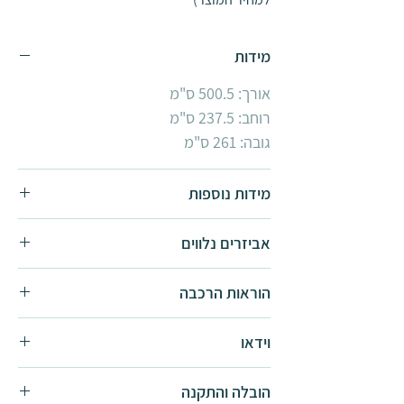
מידות
אורך: 500.5 ס"מ
רוחב: 237.5 ס"מ
גובה: 261 ס"מ
מידות נוספות
חממת Natura מסגרת עץ:
אביזרים נלווים
3.6x2.4
6.4x2.4
הוראות הרכבה
קיט הצללה
קיט 10 מתלים לעציצים
הוראות הרכבה -
להורדה
וידאו
קיט השקייה
קיט הדלייה
סרטון מוצר -
לצפייה
הובלה והתקנה
כוננית עבודה