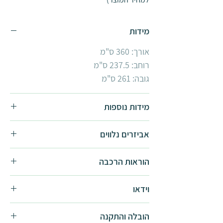
מידות
אורך: 360 ס"מ
רוחב: 237.5 ס"מ
גובה: 261 ס"מ
מידות נוספות
חממת Natura מסגרת עץ:
אביזרים נלווים
5x2.4
6.4x2.4
הוראות הרכבה
קיט הצללה
קיט 10 מתלים לעציצים
הוראות הרכבה -
להורדה
וידאו
קיט השקייה
קיט הדלייה
סרטון מוצר -
לצפייה
הובלה והתקנה
כוננית עבודה