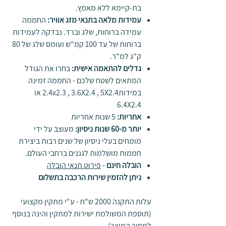
בת-קיימא ללא מאמץ.
עמידות מלאה בתנאי מזג אוויר
:
החממה
עמידה ברוחות, שלג וברד. נבדקה לעמידות
ברוחות של עד 100 קמ"ש ועומס שלג של 80
ק"ג למ"ר.
גדלים להתאמה אישית
:
בחרו את הגודל
המתאים לשטח שלכם - החממה זמינה
במידות2.4x2.3 , 3.6X2.4 , 5X2.4 או
6.4X2.4
אחריות
:
5 שנות אחריות
יותר מ-60 שנות ניסיון
:
מעוצב על ידי
מומחים בעלי ניסיון של שנים רבות ביצירת
חממות מושלמות לגננים ברחבי העולם.
הובלה חינם
-
פירוט תנאי הובלה
ניתן להזמין שירות הרכבה בתשלום
עלות התקנה 2000 ש"ח - ע"י מתקין מקצועי
(תוספת המשולמת ישירות למתקין והינה בנוסף
למחיר המוצר)