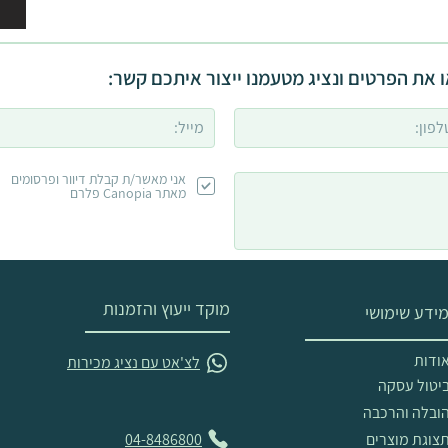
 את הפרטים ונציג מטעמנו ייצור איתכם קשר:
אני מאשר/ת קבלת דיוור ופרסומים
מאתר Canopia פלרם
מוקד ייעוץ והזמנות
ידע שימושי
ודות
לצ'אט עם נציג מכירות
יטול עסקה
ובלה והרכבה
צוגת מוצרים
04-8486800