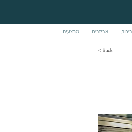
ריכות
אביזרים
מבצעים
< Back
S מדף
מחסן