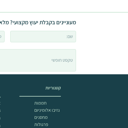
מעוניינים בקבלת יעוץ מקצועי? מלאו
קטגוריות
מ
חממות
א
גזיבו אלומיניום
ב
מחסנים
ה
פרגולות
ת