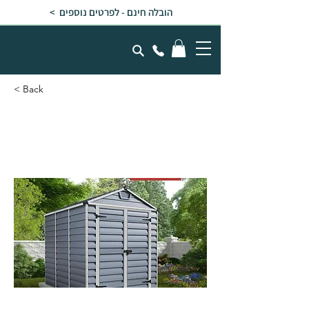
הובלה חינם - לפרטים נוספים >
< Back
מחסן גינה SKYLIGHT אפור
1.9x2.3