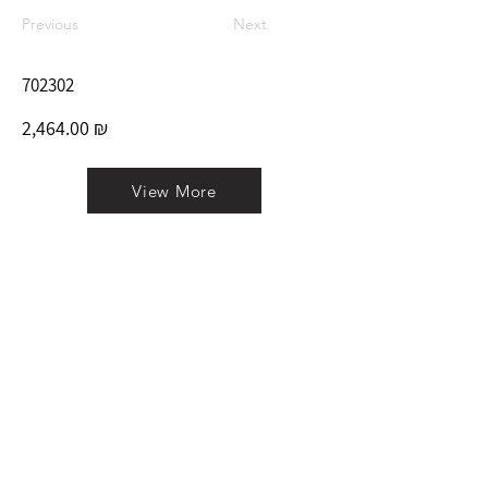
Previous
Next
702302
2,464.00 ₪
View More