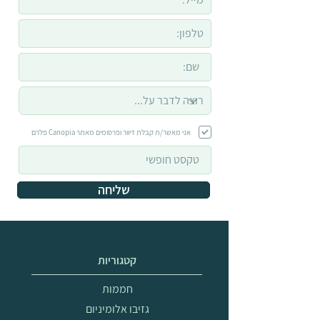
אני מאשר/ת קבלת דיוור ופרסומים מאתר Canopia פלרם
שליחה
קטגוריות
חממות
גזיבו אלומיניום