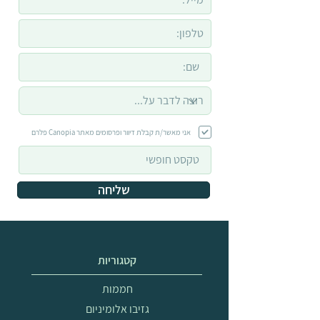
אני מאשר/ת קבלת דיוור ופרסומים מאתר Canopia פלרם
שליחה
קטגוריות
חממות
גזיבו אלומיניום