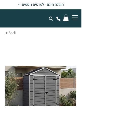
הובלה חינם - לפרטים נוספים >
< Back
מחסן גינה SKYLIGHT אפור
1.9x0.9