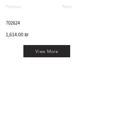
Previous
Next
702624
1,614.00 ₪
View More