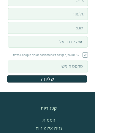
אני מאשר/ת קבלת דיוור ופרסומים מאתר Canopia פלרם
שליחה
קטגוריות
חממות
גזיבו אלומיניום