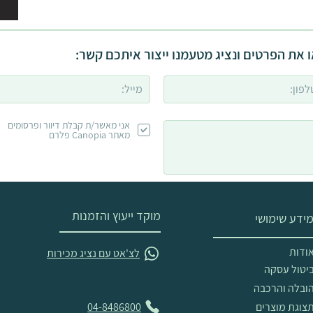
 את הפרטים ונציג מטעמנו ייצור איתכם קשר:
אני מאשר/ת קבלת דיוור ופרסומים
מאתר Canopia פלרם
מוקד ייעוץ והזמנות
ידע שימושי
ודות
לצ'אט עם נציג מכירות
יטול עסקה
ובלה והרכבה
צוגת מוצרים
04-8486800