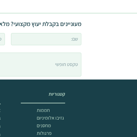
מעוניינים בקבלת יעוץ מקצועי? מלאו
קטגוריות
מ
חממות
א
גזיבו אלומיניום
ב
מחסנים
ה
פרגולות
ת