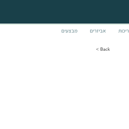
ריכות
אביזרים
מבצעים
< Back
רשתות נגד יתושים לגזיבו 4.3x4.3
Dalla