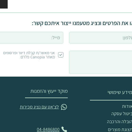
 את הפרטים ונציג מטעמנו ייצור איתכם קשר:
אני מאשר/ת קבלת דיוור ופרסומים
מאתר Canopia פלרם
מוקד ייעוץ והזמנות
ידע שימושי
ודות
לצ'אט עם נציג מכירות
יטול עסקה
ובלה והרכבה
צוגת מוצרים
04-8486800