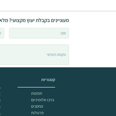
מעוניינים בקבלת יעוץ מקצועי? מלאו
קטגוריות
מ
חממות
א
גזיבו אלומיניום
ב
מחסנים
ה
פרגולות
ת