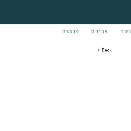
ריכות
אביזרים
מבצעים
< Back
רשתות נגד יתושים לגזיבו 3x4.3
Mart