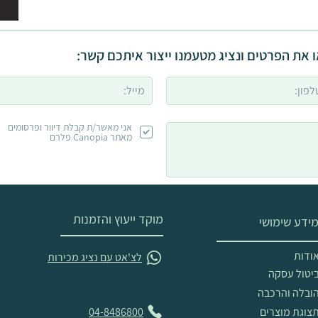
 את הפרטים ונציג מטעמנו ייצור איתכם קשר:
אני מאשר/ת קבלת דיוור ופרסומים
מאתר Canopia פלרם
מוקד ייעוץ והזמנות
ידע שימושי
ודות
לצ'אט עם נציג מכירות
יטול עסקה
ובלה והרכבה
צוגת מוצרים
04-8486800