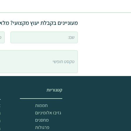
מעוניינים בקבלת יעוץ מקצועי? מלאו
קטגוריות
מ
חממות
א
גזיבו אלומיניום
ב
מחסנים
ה
פרגולות
ת