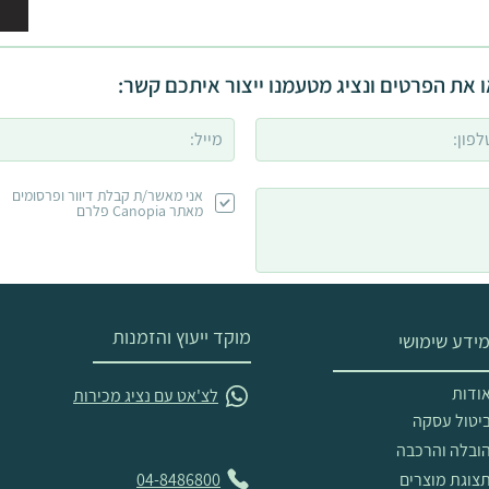
 את הפרטים ונציג מטעמנו ייצור איתכם קשר:
אני מאשר/ת קבלת דיוור ופרסומים
מאתר Canopia פלרם
מוקד ייעוץ והזמנות
ידע שימושי
ודות
לצ'אט עם נציג מכירות
יטול עסקה
ובלה והרכבה
צוגת מוצרים
04-8486800