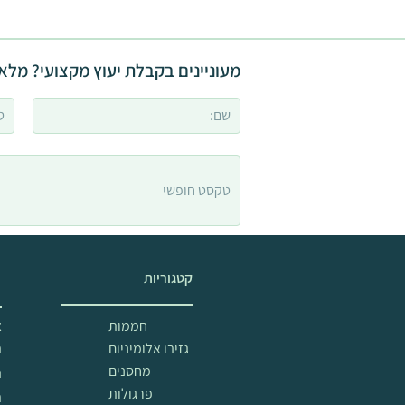
מעוניינים בקבלת יעוץ מקצועי? מלאו
קטגוריות
מ
חממות
א
גזיבו אלומיניום
ב
מחסנים
ה
פרגולות
ת