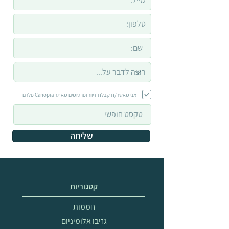
אני מאשר/ת קבלת דיוור ופרסומים מאתר Canopia פלרם
שליחה
קטגוריות
חממות
גזיבו אלומיניום