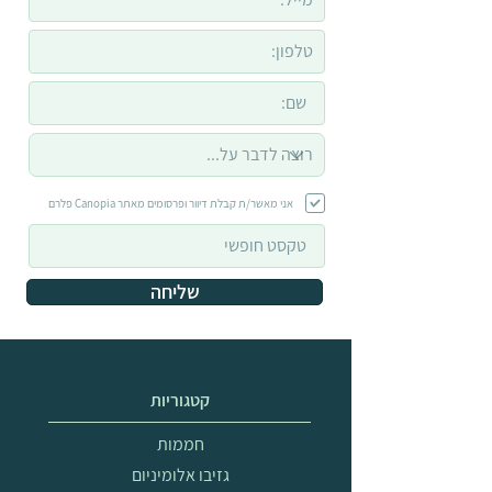
אני מאשר/ת קבלת דיוור ופרסומים מאתר Canopia פלרם
שליחה
קטגוריות
חממות
גזיבו אלומיניום