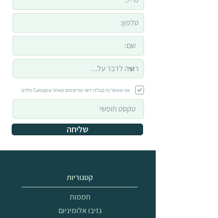
אני מאשר/ת קבלת דיוור ופרסומים מאתר Canopia פלרם
שליחה
קטגוריות
חממות
גזיבו אלומיניום