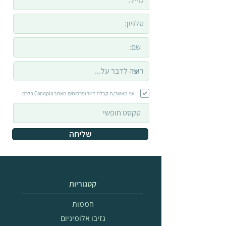
אני מאשר/ת קבלת דיוור ופרסומים מאתר Canopia פלרם
שליחה
קטגוריות
חממות
גזיבו אלומיניום