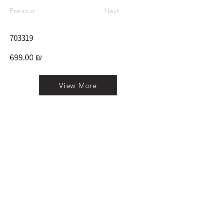
Previous
Next
703319
699.00 ₪
View More