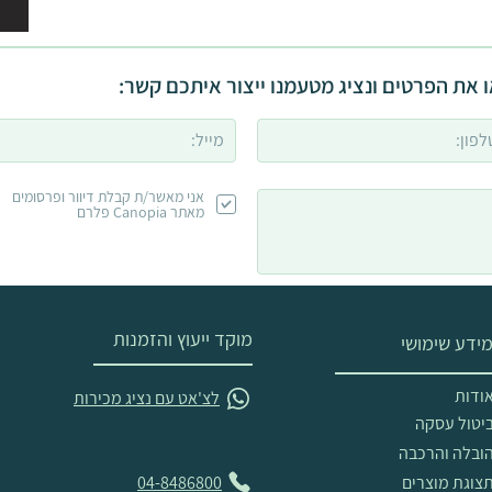
 את הפרטים ונציג מטעמנו ייצור איתכם קשר:
אני מאשר/ת קבלת דיוור ופרסומים
מאתר Canopia פלרם
מוקד ייעוץ והזמנות
ידע שימושי
ודות
לצ'אט עם נציג מכירות
יטול עסקה
ובלה והרכבה
צוגת מוצרים
04-8486800