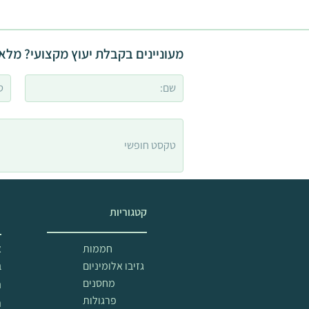
מעוניינים בקבלת יעוץ מקצועי? מלאו
קטגוריות
מ
חממות
א
גזיבו אלומיניום
ב
מחסנים
ה
פרגולות
ת