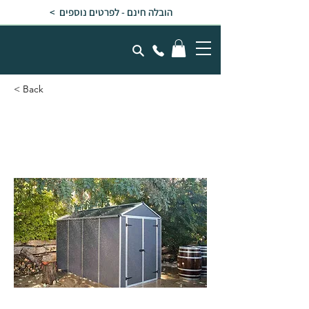
הובלה חינם - לפרטים נוספים >
< Back
מחסן גינה RUBICON אפור
כהה 1.9x3