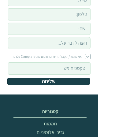
אני מאשר/ת קבלת דיוור ופרסומים מאתר Canopia פלרם
שליחה
קטגוריות
חממות
גזיבו אלומיניום