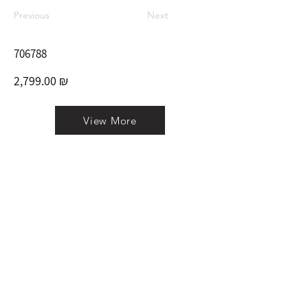
Previous
Next
706788
2,799.00 ₪
View More