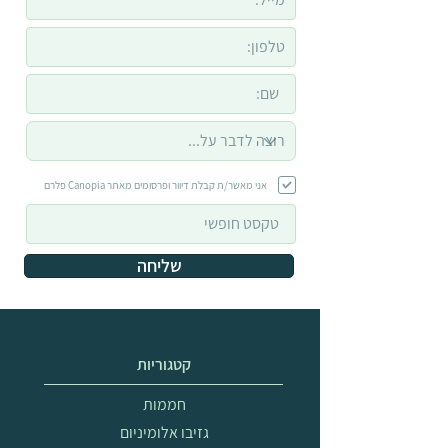
אני מאשר/ת קבלת דיוור ופרסומים מאתר Canopia פלרם
שליחה
קטגוריות
חממות
גזיבו אלומיניום