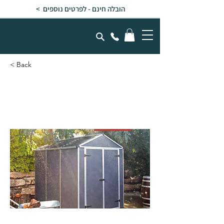
הובלה חינם - לפרטים נוספים >
< Back
מחסן גינה RUBICON אפור
כהה 1.9x2.3