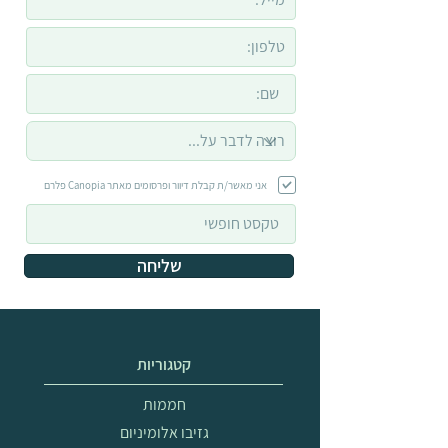
אני מאשר/ת קבלת דיוור ופרסומים מאתר Canopia פלרם
שליחה
קטגוריות
חממות
גזיבו אלומיניום