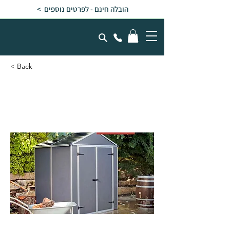
הובלה חינם - לפרטים נוספים >
< Back
מחסן גינה RUBICON אפור
כהה 1.9x1.5