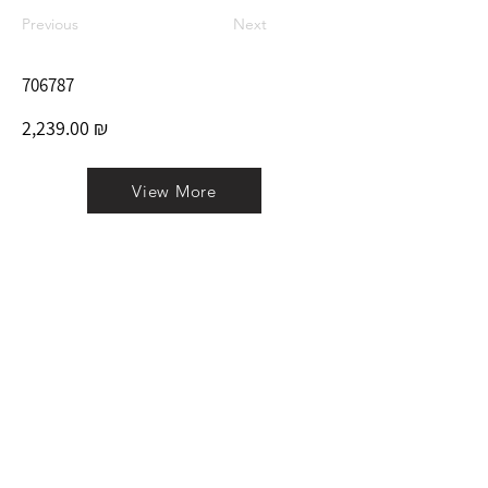
Previous
Next
706787
2,239.00 ₪
View More