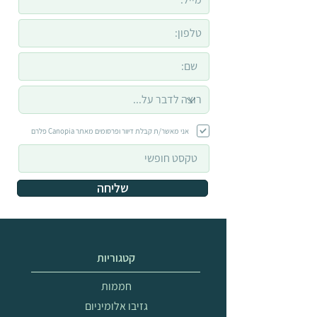
אני מאשר/ת קבלת דיוור ופרסומים מאתר Canopia פלרם
שליחה
קטגוריות
חממות
גזיבו אלומיניום