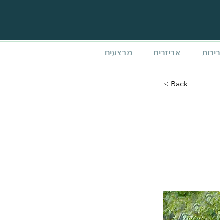
ריכות
אביזרים
מבצעים
< Back
YUKON אפור כהה
3.3