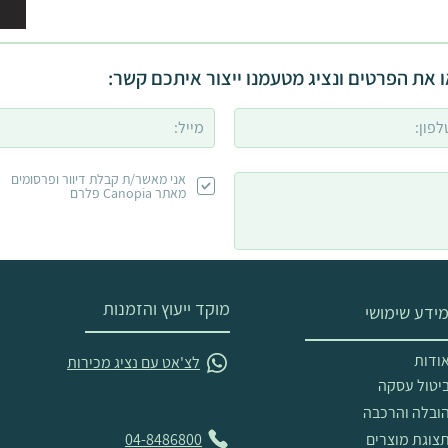
 את הפרטים ונציג מטעמנו ייצור איתכם קשר:
אני מאשר/ת קבלת דיוור ופרסומים
מאתר Canopia פלרם
מוקד ייעוץ והזמנות
ידע שימושי
ודות
לצ'אט עם נציג מכירות
יטול עסקה
ובלה והרכבה
צוגת מוצרים
04-8486800