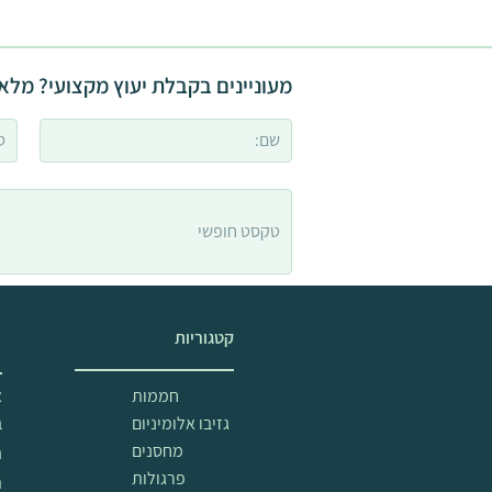
מעוניינים בקבלת יעוץ מקצועי? מלאו
קטגוריות
מ
חממות
א
גזיבו אלומיניום
ב
מחסנים
ה
פרגולות
ת