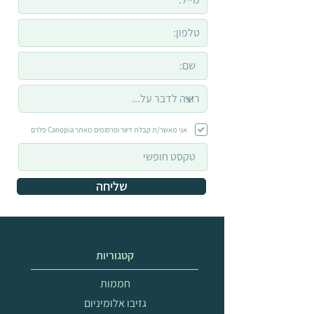
אני מאשר/ת קבלת דיוור ופרסומים מאתר Canopia פלרם
שליחה
קטגוריות
חממות
גזיבו אלומיניום