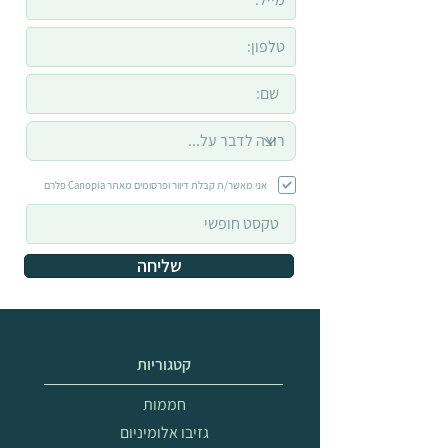
אני מאשר/ת קבלת דיוור ופרסומים מאתר Canopia פלרם
שליחה
קטגוריות
חממות
גזיבו אלומיניום