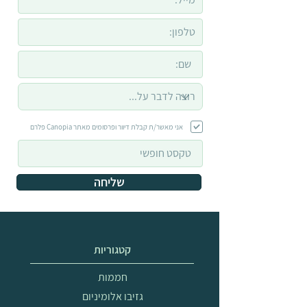
אני מאשר/ת קבלת דיוור ופרסומים מאתר Canopia פלרם
שליחה
קטגוריות
חממות
גזיבו אלומיניום