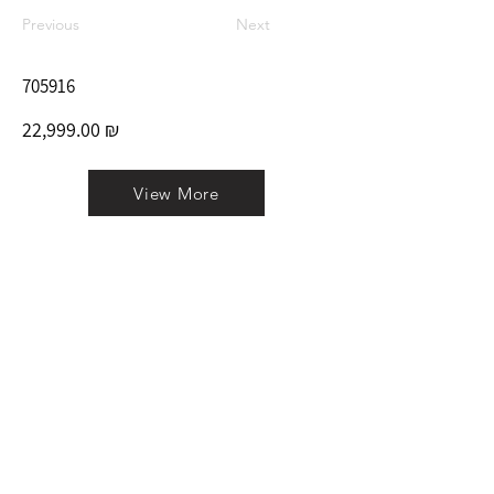
Previous
Next
705916
22,999.00 ₪
View More