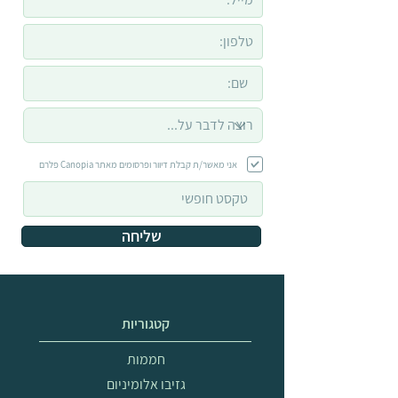
אני מאשר/ת קבלת דיוור ופרסומים מאתר Canopia פלרם
שליחה
קטגוריות
חממות
גזיבו אלומיניום