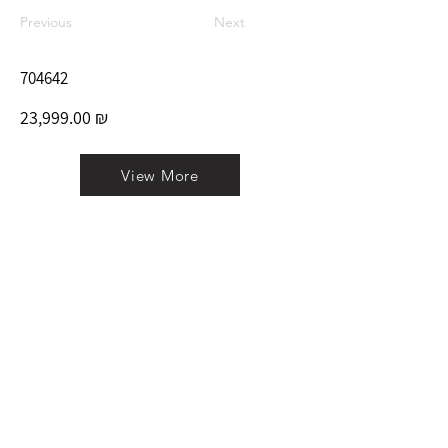
Previous
Next
704642
23,999.00 ₪
View More