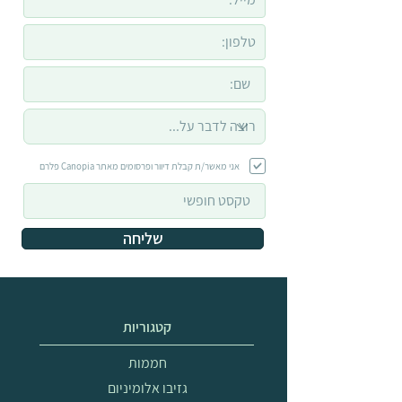
אני מאשר/ת קבלת דיוור ופרסומים מאתר Canopia פלרם
שליחה
קטגוריות
חממות
גזיבו אלומיניום