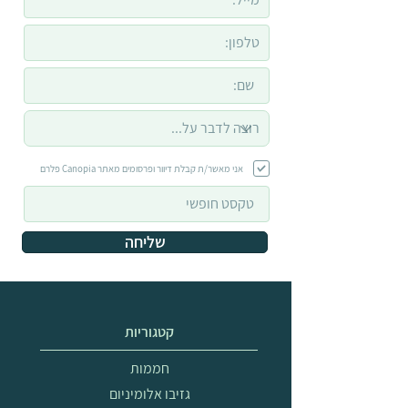
אני מאשר/ת קבלת דיוור ופרסומים מאתר Canopia פלרם
שליחה
קטגוריות
חממות
גזיבו אלומיניום