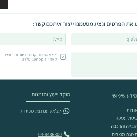
 את הפרטים ונציג מטעמנו ייצור איתכם קשר:
אני מאשר/ת קבלת דיוור ופרסומים
מאתר Canopia פלרם
מוקד ייעוץ והזמנות
ידע שימושי
ודות
לצ'אט עם נציג מכירות
יטול עסקה
ובלה והרכבה
צוגת מוצרים
04-8486800