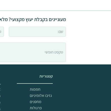
מעוניינים בקבלת יעוץ מקצועי? מלאו
קטגוריות
מ
חממות
א
גזיבו אלומיניום
ב
מחסנים
ה
פרגולות
ת