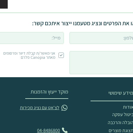
 את הפרטים ונציג מטעמנו ייצור איתכם קשר:
אני מאשר/ת קבלת דיוור ופרסומים
מאתר Canopia פלרם
מוקד ייעוץ והזמנות
ידע שימושי
ודות
לצ'אט עם נציג מכירות
יטול עסקה
ובלה והרכבה
צוגת מוצרים
04-8486800