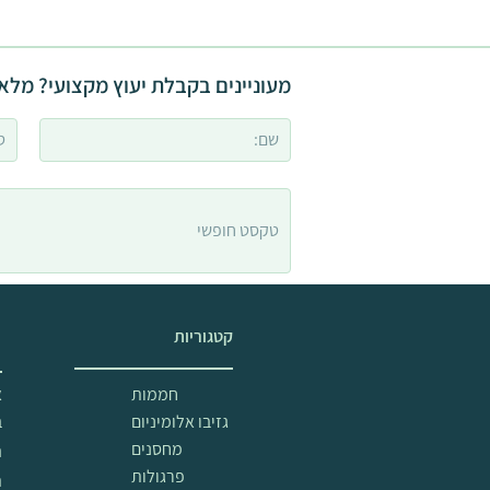
מעוניינים בקבלת יעוץ מקצועי? מלאו
קטגוריות
מ
חממות
א
גזיבו אלומיניום
ב
מחסנים
ה
פרגולות
ת