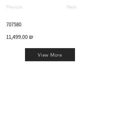
Previous
Next
707580
11,499.00 ₪
View More