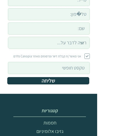
אני מאשר/ת קבלת דיוור ופרסומים מאתר Canopia פלרם
שליחה
קטגוריות
חממות
גזיבו אלומיניום