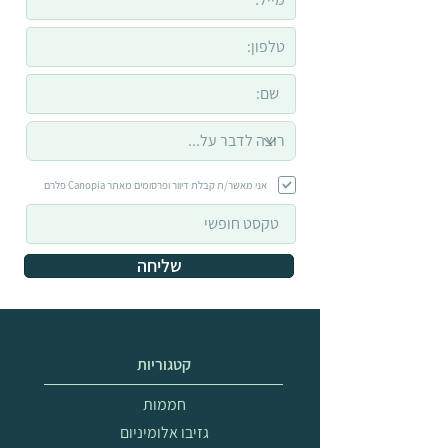
אני מאשר/ת קבלת דיוור ופרסומים מאתר Canopia פלרם
שליחה
קטגוריות
חממות
גזיבו אלומיניום