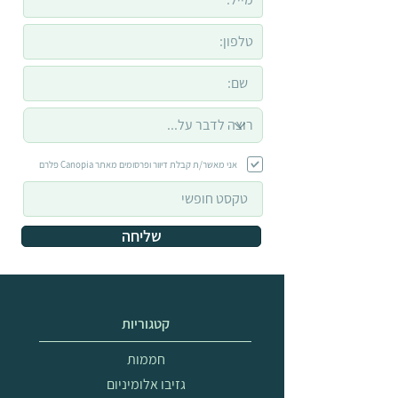
אני מאשר/ת קבלת דיוור ופרסומים מאתר Canopia פלרם
שליחה
קטגוריות
חממות
גזיבו אלומיניום