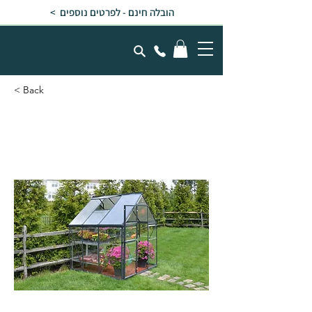
הובלה חינם - לפרטים נוספים >
< Back
חממה ביתית 1.9x1.9
HYBRID בצבע אפור