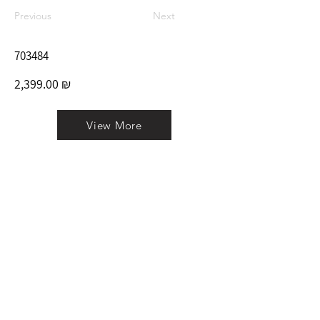
Previous
Next
703484
2,399.00 ₪
View More