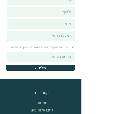
אני מאשר/ת קבלת דיוור ופרסומים מאתר Canopia פלרם
שליחה
קטגוריות
חממות
גזיבו אלומיניום