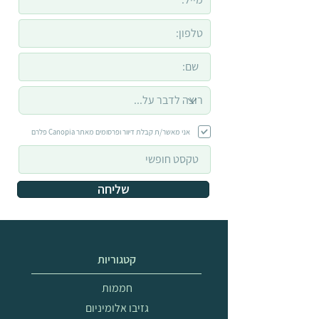
אני מאשר/ת קבלת דיוור ופרסומים מאתר Canopia פלרם
שליחה
קטגוריות
חממות
גזיבו אלומיניום