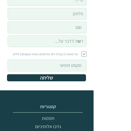
אני מאשר/ת קבלת דיוור ופרסומים מאתר Canopia פלרם
שליחה
קטגוריות
חממות
גזיבו אלומיניום