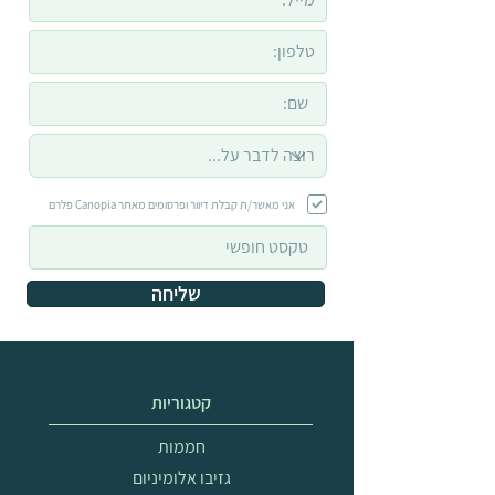
אני מאשר/ת קבלת דיוור ופרסומים מאתר Canopia פלרם
שליחה
קטגוריות
חממות
גזיבו אלומיניום