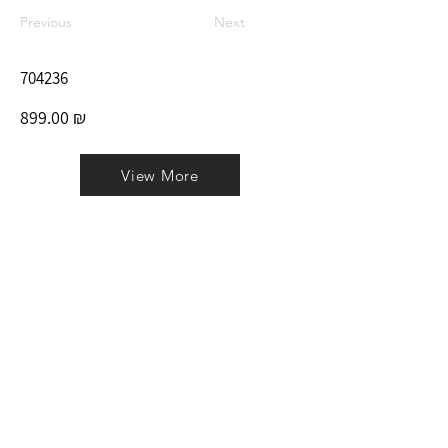
Previous
Next
704236
899.00 ₪
View More