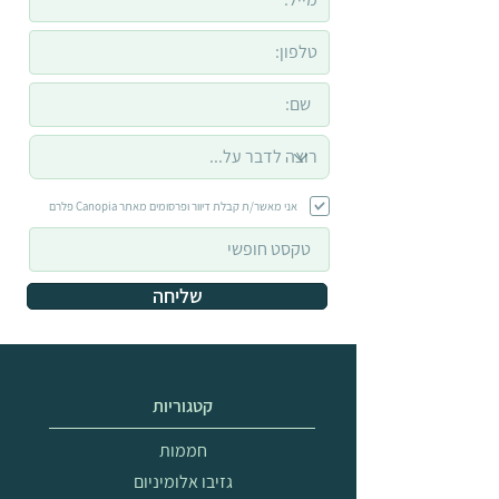
אני מאשר/ת קבלת דיוור ופרסומים מאתר Canopia פלרם
שליחה
קטגוריות
חממות
גזיבו אלומיניום