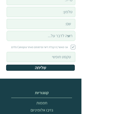
אני מאשר/ת קבלת דיוור ופרסומים מאתר Canopia פלרם
שליחה
קטגוריות
חממות
גזיבו אלומיניום