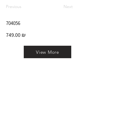
Previous
Next
704056
749.00 ₪
View More