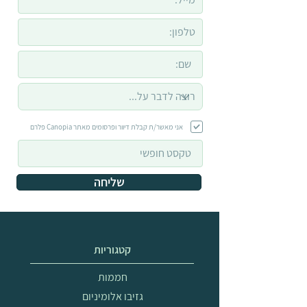
אני מאשר/ת קבלת דיוור ופרסומים מאתר Canopia פלרם
שליחה
קטגוריות
חממות
גזיבו אלומיניום