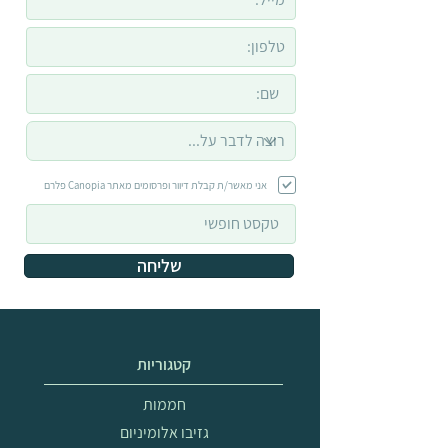
אני מאשר/ת קבלת דיוור ופרסומים מאתר Canopia פלרם
שליחה
קטגוריות
חממות
גזיבו אלומיניום