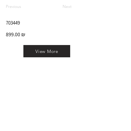
Previous
Next
703449
899.00 ₪
View More