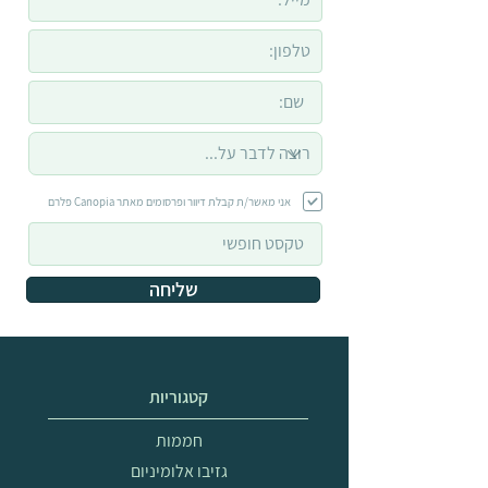
אני מאשר/ת קבלת דיוור ופרסומים מאתר Canopia פלרם
שליחה
קטגוריות
חממות
גזיבו אלומיניום