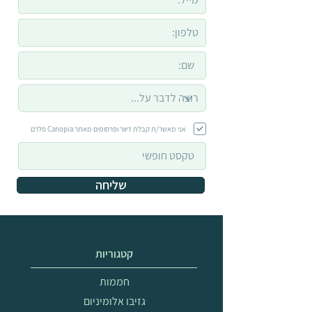
אני מאשר/ת קבלת דיוור ופרסומים מאתר Canopia פלרם
שליחה
קטגוריות
חממות
גזיבו אלומיניום