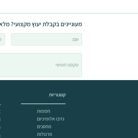
מעוניינים בקבלת יעוץ מקצועי? מלאו
קטגוריות
מ
חממות
א
גזיבו אלומיניום
ב
מחסנים
ה
פרגולות
ת