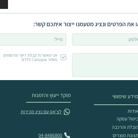
 את הפרטים ונציג מטעמנו ייצור איתכם קשר:
אני מאשר/ת קבלת דיוור ופרסומים
מאתר Canopia פלרם
מוקד ייעוץ והזמנות
ידע שימושי
ודות
לצ'אט עם נציג מכירות
יטול עסקה
ובלה והרכבה
צוגת מוצרים
04-8486800