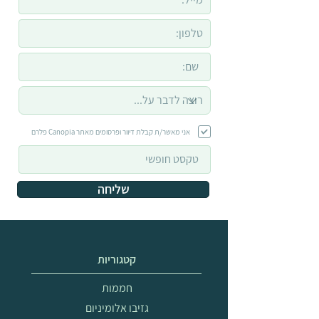
אני מאשר/ת קבלת דיוור ופרסומים מאתר Canopia פלרם
שליחה
קטגוריות
חממות
גזיבו אלומיניום