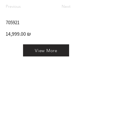
Previous
Next
705921
14,999.00 ₪
View More