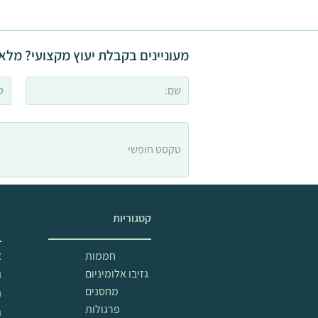
מעוניינים בקבלת יעוץ מקצועי? מלאו
קטגוריות
מ
חממות
א
גזיבו אלומיניום
ב
מחסנים
ה
פרגולות
ת