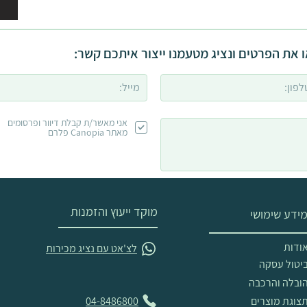
 את הפרטים ונציג מטעמנו ייצור איתכם קשר:
אני מאשר/ת קבלת דיוור ופרסומים
מאתר Canopia פלרם
מוקד ייעוץ והזמנות
ידע שימושי
ודות
לצ'אט עם נציג מכירות
יטול עסקה
ובלה והרכבה
צוגת מוצרים
04-8486800