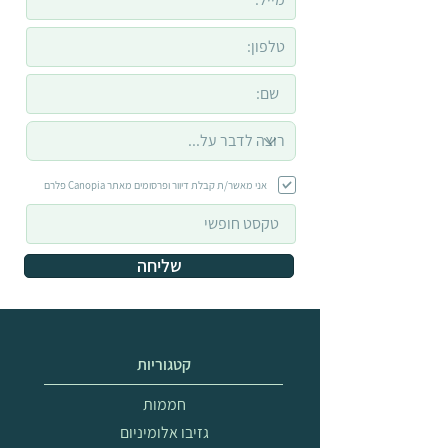
אני מאשר/ת קבלת דיוור ופרסומים מאתר Canopia פלרם
שליחה
קטגוריות
חממות
גזיבו אלומיניום