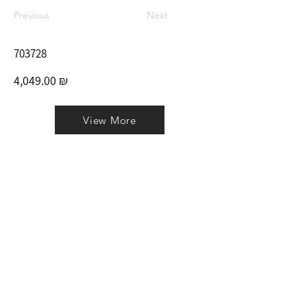
Previous
Next
703728
4,049.00 ₪
View More