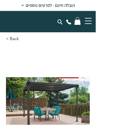
הובלה חינם - לפרטים נוספים >
< Back
גזיבו לגינה MILANO גג
שטוח אפור כהה 3x3