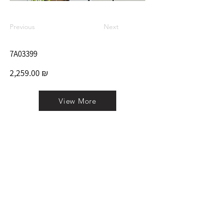
Previous
Next
7A03399
2,259.00 ₪
View More