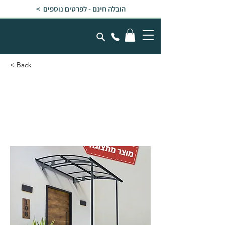
הובלה חינם - לפרטים נוספים >
< Back
גגון VEGA אפור 2x2 עם
רגליים לכניסה ולמרפסת -
מוצר מתצוגה