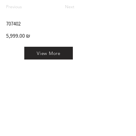
Previous
Next
707402
5,999.00 ₪
View More