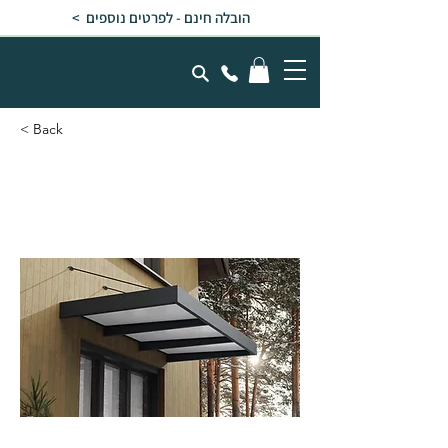
הובלה חינם - לפרטים נוספים >
< Back
גגון SOPHIA XL אפור - לבן
אופל 1.4x2.9