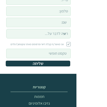
אני מאשר/ת קבלת דיוור ופרסומים מאתר Canopia פלרם
שליחה
קטגוריות
חממות
גזיבו אלומיניום