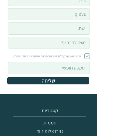
אני מאשר/ת קבלת דיוור ופרסומים מאתר Canopia פלרם
שליחה
קטגוריות
חממות
גזיבו אלומיניום