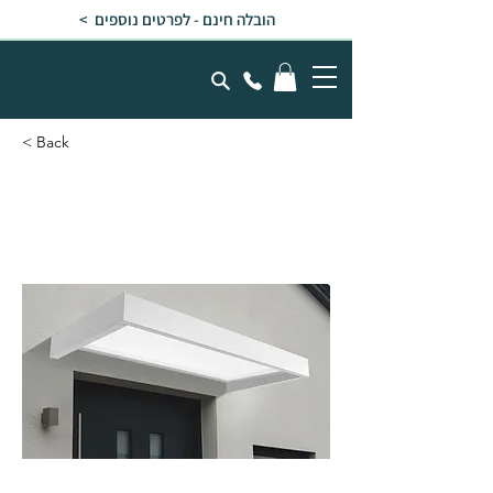
הובלה חינם - לפרטים נוספים >
< Back
גגון SOPHIA לבן - לבן אופל
1X2.2