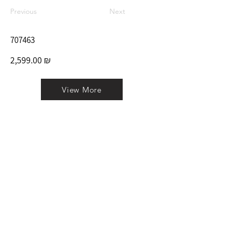
Previous
Next
707463
2,599.00 ₪
View More