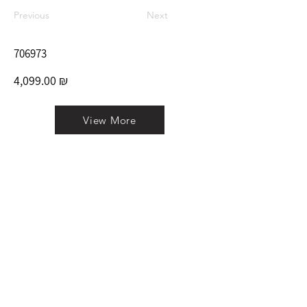
Previous
Next
706973
4,099.00 ₪
View More