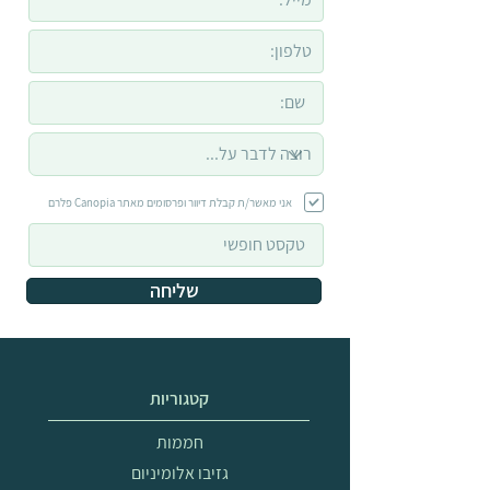
אני מאשר/ת קבלת דיוור ופרסומים מאתר Canopia פלרם
שליחה
קטגוריות
חממות
גזיבו אלומיניום