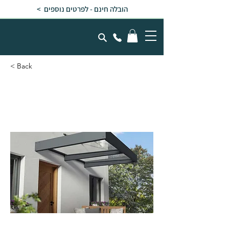
הובלה חינם - לפרטים נוספים >
< Back
גגון SOPHIA XL אפור שקוף
1.4x1.9